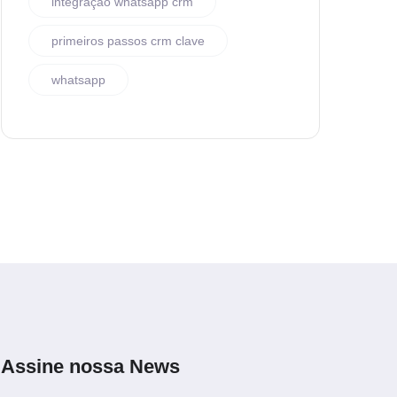
integração whatsapp crm
primeiros passos crm clave
whatsapp
Assine nossa News