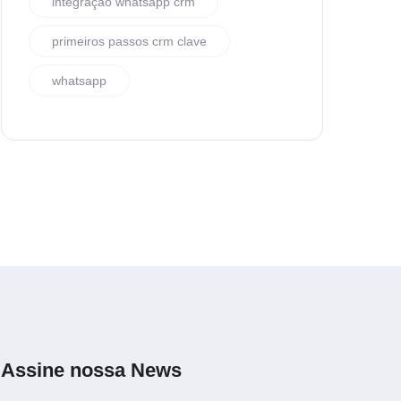
integração whatsapp crm
primeiros passos crm clave
whatsapp
Assine nossa News