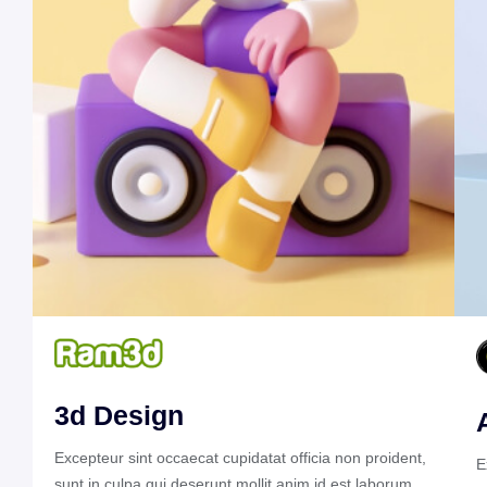
3d Design
Excepteur sint occaecat cupidatat officia non proident,
E
sunt in culpa qui deserunt mollit anim id est laborum.