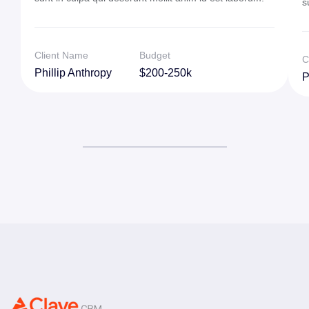
s
Client Name
Budget
C
Phillip Anthropy
$200-250k
P